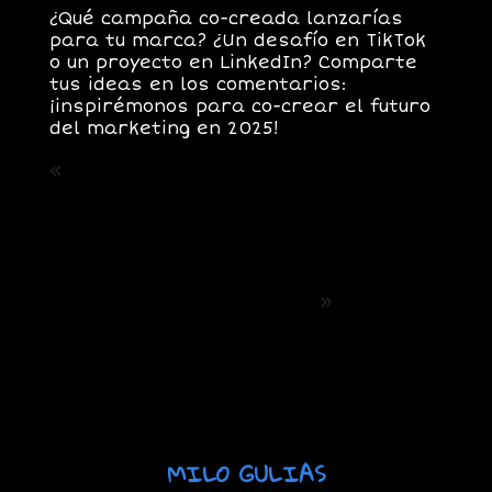
¿Qué campaña co-creada lanzarías
para tu marca? ¿Un desafío en TikTok
o un proyecto en LinkedIn? Comparte
tus ideas en los comentarios:
¡inspirémonos para co-crear el futuro
del marketing en 2025!
«
Post Anterior: Skyrocketing
Conversions with Instagram Ads in
2025. The Ultimate Guide to Effective
Campaigns
Siguiente Post: Gen Alpha. Como
preparar tu Marca para los
Consumidores del mañana
»
MILO GULIAS