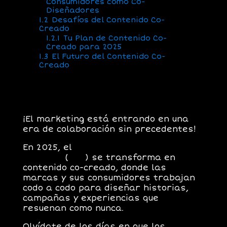
Consumidores como Co-
Diseñadores
1.2
Desafíos del Contenido Co-
Creado
1.2.1
Tu Plan de Contenido Co-
Creado para 2025
1.3
El Futuro del Contenido Co-
Creado
¡El marketing está entrando en una
era de colaboración sin precedentes!
En 2025, el
contenido generado por
usuarios
(
UGC
)
se transforma en
contenido co-creado
, donde las
marcas y sus consumidores trabajan
codo a codo para diseñar historias,
campañas y experiencias que
resuenan como nunca.
Olvídate de los días en que los