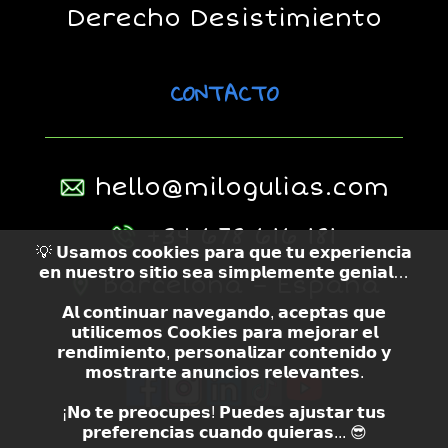
Derecho Desistimiento
CONTACTO
hello@milogulias.com
+34 678 616 181
💡 𝗨𝘀𝗮𝗺𝗼𝘀 𝗰𝗼𝗼𝗸𝗶𝗲𝘀 𝗽𝗮𝗿𝗮 𝗾𝘂𝗲 𝘁𝘂 𝗲𝘅𝗽𝗲𝗿𝗶𝗲𝗻𝗰𝗶𝗮
𝗲𝗻 𝗻𝘂𝗲𝘀𝘁𝗿𝗼 𝘀𝗶𝘁𝗶𝗼 𝘀𝗲𝗮 𝘀𝗶𝗺𝗽𝗹𝗲𝗺𝗲𝗻𝘁𝗲 𝗴𝗲𝗻𝗶𝗮𝗹…
Barcelona – España
𝗔𝗹 𝗰𝗼𝗻𝘁𝗶𝗻𝘂𝗮𝗿 𝗻𝗮𝘃𝗲𝗴𝗮𝗻𝗱𝗼, 𝗮𝗰𝗲𝗽𝘁𝗮𝘀 𝗾𝘂𝗲
𝘂𝘁𝗶𝗹𝗶𝗰𝗲𝗺𝗼𝘀 𝗖𝗼𝗼𝗸𝗶𝗲𝘀 𝗽𝗮𝗿𝗮 𝗺𝗲𝗷𝗼𝗿𝗮𝗿 𝗲𝗹
𝗿𝗲𝗻𝗱𝗶𝗺𝗶𝗲𝗻𝘁𝗼, 𝗽𝗲𝗿𝘀𝗼𝗻𝗮𝗹𝗶𝘇𝗮𝗿 𝗰𝗼𝗻𝘁𝗲𝗻𝗶𝗱𝗼 𝘆
𝗺𝗼𝘀𝘁𝗿𝗮𝗿𝘁𝗲 𝗮𝗻𝘂𝗻𝗰𝗶𝗼𝘀 𝗿𝗲𝗹𝗲𝘃𝗮𝗻𝘁𝗲𝘀.
¡𝗡𝗼 𝘁𝗲 𝗽𝗿𝗲𝗼𝗰𝘂𝗽𝗲𝘀! 𝗣𝘂𝗲𝗱𝗲𝘀 𝗮𝗷𝘂𝘀𝘁𝗮𝗿 𝘁𝘂𝘀
𝗽𝗿𝗲𝗳𝗲𝗿𝗲𝗻𝗰𝗶𝗮𝘀 𝗰𝘂𝗮𝗻𝗱𝗼 𝗾𝘂𝗶𝗲𝗿𝗮𝘀... 😎