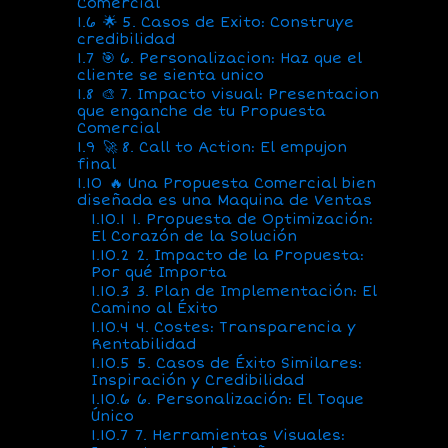
Comercial
1.6
🌟 5. Casos de Exito: Construye
credibilidad
1.7
🎯 6. Personalizacion: Haz que el
cliente se sienta unico
1.8
🎨 7. Impacto visual: Presentacion
que enganche de tu Propuesta
Comercial
1.9
🚀 8. Call to Action: El empujon
final
1.10
🔥 Una Propuesta Comercial bien
diseñada es una Maquina de Ventas
1.10.1
1. Propuesta de Optimización:
El Corazón de la Solución
1.10.2
2. Impacto de la Propuesta:
Por qué Importa
1.10.3
3. Plan de Implementación: El
Camino al Éxito
1.10.4
4. Costes: Transparencia y
Rentabilidad
1.10.5
5. Casos de Éxito Similares:
Inspiración y Credibilidad
1.10.6
6. Personalización: El Toque
Único
1.10.7
7. Herramientas Visuales: