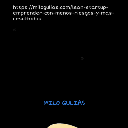
https://milogulias.com/lean-startup-
emprender-con-menos-riesgos-y-mas-
resultados
«
Post Anterior: Growth Hacking vs
Growth Marketing. La Batalla del
Growth
Siguiente Post: Frameworks
Esenciales. Del Funnel Pirata (AARRR) a
los Loops de Crecimiento.
»
MILO GULIAS