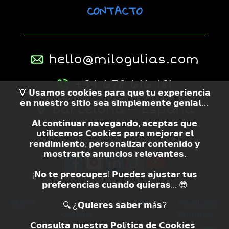
CONTACTO
hello@milogulias.com
+34 678 616 181
💡 𝗨𝘀𝗮𝗺𝗼𝘀 𝗰𝗼𝗼𝗸𝗶𝗲𝘀 𝗽𝗮𝗿𝗮 𝗾𝘂𝗲 𝘁𝘂 𝗲𝘅𝗽𝗲𝗿𝗶𝗲𝗻𝗰𝗶𝗮
𝗲𝗻 𝗻𝘂𝗲𝘀𝘁𝗿𝗼 𝘀𝗶𝘁𝗶𝗼 𝘀𝗲𝗮 𝘀𝗶𝗺𝗽𝗹𝗲𝗺𝗲𝗻𝘁𝗲 𝗴𝗲𝗻𝗶𝗮𝗹…
Barcelona – España
𝗔𝗹 𝗰𝗼𝗻𝘁𝗶𝗻𝘂𝗮𝗿 𝗻𝗮𝘃𝗲𝗴𝗮𝗻𝗱𝗼, 𝗮𝗰𝗲𝗽𝘁𝗮𝘀 𝗾𝘂𝗲
𝘂𝘁𝗶𝗹𝗶𝗰𝗲𝗺𝗼𝘀 𝗖𝗼𝗼𝗸𝗶𝗲𝘀 𝗽𝗮𝗿𝗮 𝗺𝗲𝗷𝗼𝗿𝗮𝗿 𝗲𝗹
𝗿𝗲𝗻𝗱𝗶𝗺𝗶𝗲𝗻𝘁𝗼, 𝗽𝗲𝗿𝘀𝗼𝗻𝗮𝗹𝗶𝘇𝗮𝗿 𝗰𝗼𝗻𝘁𝗲𝗻𝗶𝗱𝗼 𝘆
𝗺𝗼𝘀𝘁𝗿𝗮𝗿𝘁𝗲 𝗮𝗻𝘂𝗻𝗰𝗶𝗼𝘀 𝗿𝗲𝗹𝗲𝘃𝗮𝗻𝘁𝗲𝘀.
¡𝗡𝗼 𝘁𝗲 𝗽𝗿𝗲𝗼𝗰𝘂𝗽𝗲𝘀! 𝗣𝘂𝗲𝗱𝗲𝘀 𝗮𝗷𝘂𝘀𝘁𝗮𝗿 𝘁𝘂𝘀
𝗽𝗿𝗲𝗳𝗲𝗿𝗲𝗻𝗰𝗶𝗮𝘀 𝗰𝘂𝗮𝗻𝗱𝗼 𝗾𝘂𝗶𝗲𝗿𝗮𝘀... 😎
Store
Mi
Carrito
Finalizar
🔍 ¿𝗤𝘂𝗶𝗲𝗿𝗲𝘀 𝘀𝗮𝗯𝗲𝗿 𝗺á𝘀?
cuenta
Compra
𝗖𝗼𝗻𝘀𝘂𝗹𝘁𝗮 𝗻𝘂𝗲𝘀𝘁𝗿𝗮 𝗣𝗼𝗹í𝘁𝗶𝗰𝗮 𝗱𝗲 𝗖𝗼𝗼𝗸𝗶𝗲𝘀