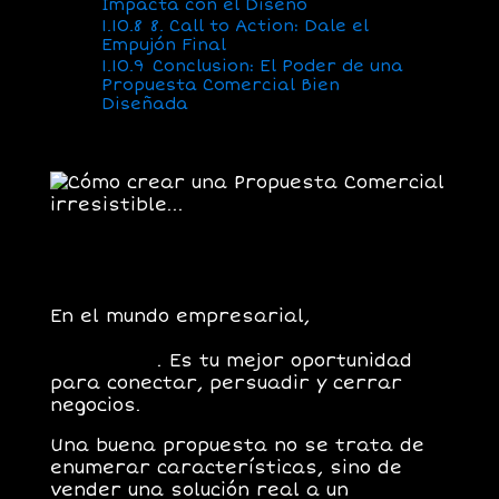
Impacta con el Diseño
1.10.8
8. Call to Action: Dale el
Empujón Final
1.10.9
Conclusion: El Poder de una
Propuesta Comercial Bien
Diseñada
Claves para el Exito
de una
Propuesta Comercial top…
En el mundo empresarial,
una
propuesta comercial no es solo un
documento
.
Es tu mejor oportunidad
para conectar, persuadir y cerrar
negocios.
Una buena propuesta no se trata de
enumerar características, sino de
vender una solución real
a un