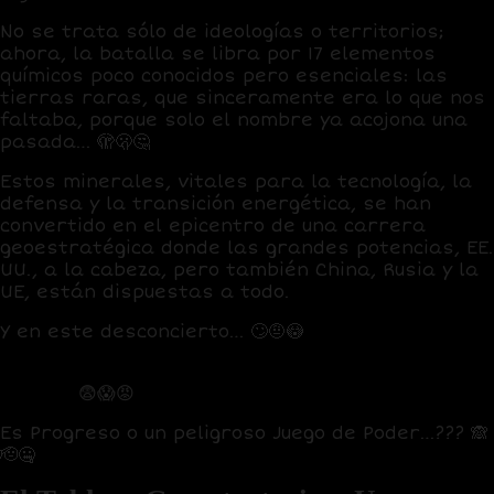
No se trata sólo de ideologías o territorios;
ahora, la batalla se libra por 17 elementos
químicos poco conocidos pero esenciales: las
tierras raras
, que sinceramente era lo que nos
faltaba, porque solo el nombre ya acojona una
pasada… 🫣🫢🤔
Estos minerales, vitales para la tecnología, la
defensa y la transición energética, se han
convertido en el epicentro de una carrera
geoestratégica donde las grandes potencias, EE.
UU., a la cabeza, pero también China, Rusia y la
UE, están dispuestas a todo.
Y en este desconcierto… 🙄🤨😳
Qué ganamos nosotros y qué perdemos en esta
fiebre?
😨😱😡
Es Progreso o un peligroso Juego de Poder…???
🙈
🫡🤐