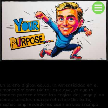
“No necesitas una nueva estrategia, necesitas
una nueva versión de ti para ejecutarla con
Autenticidad en el Emprendimiento Digital…»
En la era digital actual la Autenticidad en el
Emprendimiento Digital es clave, ya que la
imagen parece dictar las reglas del juego y las
redes sociales marcan el ritmo del éxito,
muchos emprendedores caen en una trampa