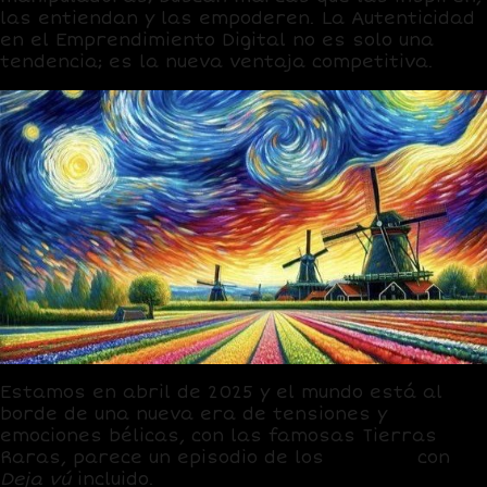
las entiendan y las empoderen. La Autenticidad
en el Emprendimiento Digital no es solo una
tendencia; es la nueva ventaja competitiva.
Estamos en abril de 2025 y el mundo está al
borde de una nueva era de tensiones y
emociones bélicas, con las famosas Tierras
Raras, parece un episodio de los
Simpson
con
Deja vú
incluido.