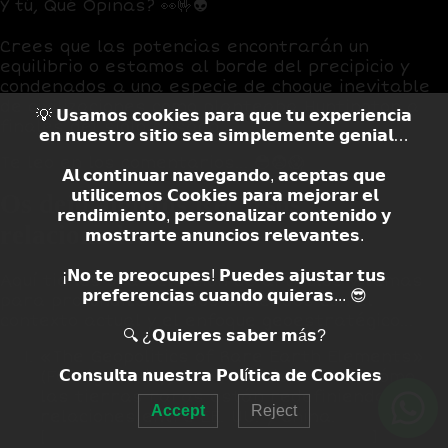
Y tú,
Qué Opinas?
👀🤟👽
Crees que las potencias encontrarán un
equilibrio o estamos al borde del precipicio y
condenados a una especie de choque inevitable
de civilizaciones como planteaba Huntington a
💡 𝗨𝘀𝗮𝗺𝗼𝘀 𝗰𝗼𝗼𝗸𝗶𝗲𝘀 𝗽𝗮𝗿𝗮 𝗾𝘂𝗲 𝘁𝘂 𝗲𝘅𝗽𝗲𝗿𝗶𝗲𝗻𝗰𝗶𝗮
finales del siglo pasado…
𝗲𝗻 𝗻𝘂𝗲𝘀𝘁𝗿𝗼 𝘀𝗶𝘁𝗶𝗼 𝘀𝗲𝗮 𝘀𝗶𝗺𝗽𝗹𝗲𝗺𝗲𝗻𝘁𝗲 𝗴𝗲𝗻𝗶𝗮𝗹…
Te leo en los comentarios…
😳😨😱
𝗔𝗹 𝗰𝗼𝗻𝘁𝗶𝗻𝘂𝗮𝗿 𝗻𝗮𝘃𝗲𝗴𝗮𝗻𝗱𝗼, 𝗮𝗰𝗲𝗽𝘁𝗮𝘀 𝗾𝘂𝗲
𝘂𝘁𝗶𝗹𝗶𝗰𝗲𝗺𝗼𝘀 𝗖𝗼𝗼𝗸𝗶𝗲𝘀 𝗽𝗮𝗿𝗮 𝗺𝗲𝗷𝗼𝗿𝗮𝗿 𝗲𝗹
Os dejo algunos Recursos
𝗿𝗲𝗻𝗱𝗶𝗺𝗶𝗲𝗻𝘁𝗼, 𝗽𝗲𝗿𝘀𝗼𝗻𝗮𝗹𝗶𝘇𝗮𝗿 𝗰𝗼𝗻𝘁𝗲𝗻𝗶𝗱𝗼 𝘆
relacionados.
𝗺𝗼𝘀𝘁𝗿𝗮𝗿𝘁𝗲 𝗮𝗻𝘂𝗻𝗰𝗶𝗼𝘀 𝗿𝗲𝗹𝗲𝘃𝗮𝗻𝘁𝗲𝘀.
¡𝗡𝗼 𝘁𝗲 𝗽𝗿𝗲𝗼𝗰𝘂𝗽𝗲𝘀! 𝗣𝘂𝗲𝗱𝗲𝘀 𝗮𝗷𝘂𝘀𝘁𝗮𝗿 𝘁𝘂𝘀
Aquí tienes una selección de artículos y temas
𝗽𝗿𝗲𝗳𝗲𝗿𝗲𝗻𝗰𝗶𝗮𝘀 𝗰𝘂𝗮𝗻𝗱𝗼 𝗾𝘂𝗶𝗲𝗿𝗮𝘀... 😎
para profundizar, todos alineados con el
contexto actual y el enfoque geoestratégico…
🔍 ¿𝗤𝘂𝗶𝗲𝗿𝗲𝘀 𝘀𝗮𝗯𝗲𝗿 𝗺á𝘀?
«The Geopolitics of Rare Earth Elements»
𝗖𝗼𝗻𝘀𝘂𝗹𝘁𝗮 𝗻𝘂𝗲𝘀𝘁𝗿𝗮 𝗣𝗼𝗹í𝘁𝗶𝗰𝗮 𝗱𝗲 𝗖𝗼𝗼𝗸𝗶𝗲𝘀
(Foreign Policy, 2024)
Análisis sobre cómo
las tierras raras están redefiniendo las
Accept
Reject
relaciones entre EE. UU. y China.
[
foreignpolicy.com/rare-earths-2024
]