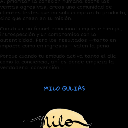
Al priorizar la conexión humana sobre las
ventas agresivas, creas una comunidad de
clientes leales que no solo compran tu producto,
sino que creen en tu misión.
Construir un funnel emocional requiere tiempo,
introspección y un compromiso con la
autenticidad. Pero los resultados —tanto en
impacto como en ingresos— valen la pena.
Porque cuando tu embudo activa tanto el clic
como la conciencia, ahí es donde empieza la
verdadera conversión…
MILO GULIAS