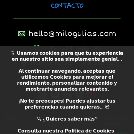
CONTACTO
hello@milogulias.com
+34 678 616 181
💡 𝗨𝘀𝗮𝗺𝗼𝘀 𝗰𝗼𝗼𝗸𝗶𝗲𝘀 𝗽𝗮𝗿𝗮 𝗾𝘂𝗲 𝘁𝘂 𝗲𝘅𝗽𝗲𝗿𝗶𝗲𝗻𝗰𝗶𝗮
𝗲𝗻 𝗻𝘂𝗲𝘀𝘁𝗿𝗼 𝘀𝗶𝘁𝗶𝗼 𝘀𝗲𝗮 𝘀𝗶𝗺𝗽𝗹𝗲𝗺𝗲𝗻𝘁𝗲 𝗴𝗲𝗻𝗶𝗮𝗹…
Barcelona – España
𝗔𝗹 𝗰𝗼𝗻𝘁𝗶𝗻𝘂𝗮𝗿 𝗻𝗮𝘃𝗲𝗴𝗮𝗻𝗱𝗼, 𝗮𝗰𝗲𝗽𝘁𝗮𝘀 𝗾𝘂𝗲
𝘂𝘁𝗶𝗹𝗶𝗰𝗲𝗺𝗼𝘀 𝗖𝗼𝗼𝗸𝗶𝗲𝘀 𝗽𝗮𝗿𝗮 𝗺𝗲𝗷𝗼𝗿𝗮𝗿 𝗲𝗹
𝗿𝗲𝗻𝗱𝗶𝗺𝗶𝗲𝗻𝘁𝗼, 𝗽𝗲𝗿𝘀𝗼𝗻𝗮𝗹𝗶𝘇𝗮𝗿 𝗰𝗼𝗻𝘁𝗲𝗻𝗶𝗱𝗼 𝘆
𝗺𝗼𝘀𝘁𝗿𝗮𝗿𝘁𝗲 𝗮𝗻𝘂𝗻𝗰𝗶𝗼𝘀 𝗿𝗲𝗹𝗲𝘃𝗮𝗻𝘁𝗲𝘀.
¡𝗡𝗼 𝘁𝗲 𝗽𝗿𝗲𝗼𝗰𝘂𝗽𝗲𝘀! 𝗣𝘂𝗲𝗱𝗲𝘀 𝗮𝗷𝘂𝘀𝘁𝗮𝗿 𝘁𝘂𝘀
𝗽𝗿𝗲𝗳𝗲𝗿𝗲𝗻𝗰𝗶𝗮𝘀 𝗰𝘂𝗮𝗻𝗱𝗼 𝗾𝘂𝗶𝗲𝗿𝗮𝘀... 😎
Store
Mi
Carrito
Finalizar
🔍 ¿𝗤𝘂𝗶𝗲𝗿𝗲𝘀 𝘀𝗮𝗯𝗲𝗿 𝗺á𝘀?
cuenta
Compra
𝗖𝗼𝗻𝘀𝘂𝗹𝘁𝗮 𝗻𝘂𝗲𝘀𝘁𝗿𝗮 𝗣𝗼𝗹í𝘁𝗶𝗰𝗮 𝗱𝗲 𝗖𝗼𝗼𝗸𝗶𝗲𝘀