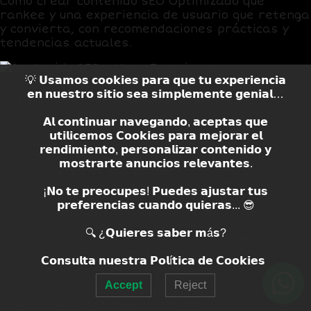
Cómo crear contenido SEO Optimizado que
rankee y una experiencia de usuario que retenga
y convierta, con recomendaciones prácticas y
tendencias actuales.
💡 𝗨𝘀𝗮𝗺𝗼𝘀 𝗰𝗼𝗼𝗸𝗶𝗲𝘀 𝗽𝗮𝗿𝗮 𝗾𝘂𝗲 𝘁𝘂 𝗲𝘅𝗽𝗲𝗿𝗶𝗲𝗻𝗰𝗶𝗮
Contenido SEO estructurado
𝗲𝗻 𝗻𝘂𝗲𝘀𝘁𝗿𝗼 𝘀𝗶𝘁𝗶𝗼 𝘀𝗲𝗮 𝘀𝗶𝗺𝗽𝗹𝗲𝗺𝗲𝗻𝘁𝗲 𝗴𝗲𝗻𝗶𝗮𝗹…
𝗔𝗹 𝗰𝗼𝗻𝘁𝗶𝗻𝘂𝗮𝗿 𝗻𝗮𝘃𝗲𝗴𝗮𝗻𝗱𝗼, 𝗮𝗰𝗲𝗽𝘁𝗮𝘀 𝗾𝘂𝗲
Por qué el contenido SEO y la
UX
son el
𝘂𝘁𝗶𝗹𝗶𝗰𝗲𝗺𝗼𝘀 𝗖𝗼𝗼𝗸𝗶𝗲𝘀 𝗽𝗮𝗿𝗮 𝗺𝗲𝗷𝗼𝗿𝗮𝗿 𝗲𝗹
núcleo del
SEO On Page moderno
?
𝗿𝗲𝗻𝗱𝗶𝗺𝗶𝗲𝗻𝘁𝗼, 𝗽𝗲𝗿𝘀𝗼𝗻𝗮𝗹𝗶𝘇𝗮𝗿 𝗰𝗼𝗻𝘁𝗲𝗻𝗶𝗱𝗼 𝘆
Cómo crear contenido SEO que cumpla con la
𝗺𝗼𝘀𝘁𝗿𝗮𝗿𝘁𝗲 𝗮𝗻𝘂𝗻𝗰𝗶𝗼𝘀 𝗿𝗲𝗹𝗲𝘃𝗮𝗻𝘁𝗲𝘀.
intención de búsqueda?
Optimización técnica para UX: velocidad,
¡𝗡𝗼 𝘁𝗲 𝗽𝗿𝗲𝗼𝗰𝘂𝗽𝗲𝘀! 𝗣𝘂𝗲𝗱𝗲𝘀 𝗮𝗷𝘂𝘀𝘁𝗮𝗿 𝘁𝘂𝘀
diseño responsive y accesibilidad
𝗽𝗿𝗲𝗳𝗲𝗿𝗲𝗻𝗰𝗶𝗮𝘀 𝗰𝘂𝗮𝗻𝗱𝗼 𝗾𝘂𝗶𝗲𝗿𝗮𝘀... 😎
Tendencias 2025: Contenido SEO interactivo,
video y SEO para búsquedas por voz
🔍 ¿𝗤𝘂𝗶𝗲𝗿𝗲𝘀 𝘀𝗮𝗯𝗲𝗿 𝗺á𝘀?
Checklist definitivo de SEO On Page
Recomendaciones: Cómo auditar y mejorar
𝗖𝗼𝗻𝘀𝘂𝗹𝘁𝗮 𝗻𝘂𝗲𝘀𝘁𝗿𝗮 𝗣𝗼𝗹í𝘁𝗶𝗰𝗮 𝗱𝗲 𝗖𝗼𝗼𝗸𝗶𝗲𝘀
tu SEO On Page en 5 pasos
Accept
Reject
CTA sugerido
: “¿Listo para que tu sitio sea
imparable? Descarga mi checklist gratuito de