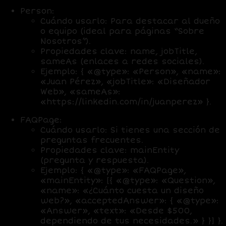
Person
:
Cuándo usarlo
: Para destacar al dueño
o equipo (ideal para páginas “Sobre
Nosotros”).
Propiedades clave
: name, jobTitle,
sameAs (enlaces a redes sociales).
Ejemplo: { «@type»: «Person», «name»:
«Juan Pérez», «jobTitle»: «Diseñador
Web», «sameAs»:
«https://linkedin.com/in/juanperez» }.
FAQPage
:
Cuándo usarlo
: Si tienes una sección de
preguntas frecuentes.
Propiedades clave
: mainEntity
(pregunta y respuesta).
Ejemplo: { «@type»: «FAQPage»,
«mainEntity»: [{ «@type»: «Question»,
«name»: «¿Cuánto cuesta un diseño
web?», «acceptedAnswer»: { «@type»:
«Answer», «text»: «Desde $500,
dependiendo de tus necesidades.» } }] }.