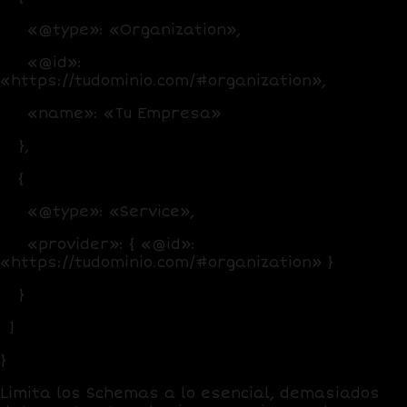
«@type»: «Organization»,
«@id»:
«https://tudominio.com/#organization»,
«name»: «Tu Empresa»
},
{
«@type»: «Service»,
«provider»: { «@id»:
«https://tudominio.com/#organization» }
}
]
}
Limita los Schemas a lo esencial, demasiados