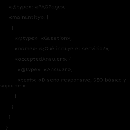
«@type»: «FAQPage»,
«mainEntity»: [
{
«@type»: «Question»,
«name»: «¿Qué incluye el servicio?»,
«acceptedAnswer»: {
«@type»: «Answer»,
«text»: «Diseño responsive, SEO básico y
soporte.»
}
}
]
}