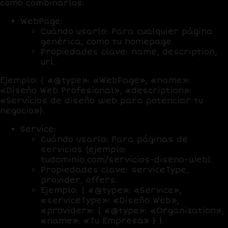
cómo combinarlos:
WebPage
:
Cuándo usarlo:
Para cualquier página
genérica, como tu homepage.
Propiedades clave
: name, description,
url.
Ejemplo: { «@type»: «WebPage», «name»:
«Diseño Web Profesional», «description»:
«Servicios de diseño web para potenciar tu
negocio»}.
Service
:
Cuándo usarlo
: Para páginas de
servicios (ejemplo:
tudominio.com/servicios-diseno-web).
Propiedades clave
: serviceType,
provider, offers.
Ejemplo: { «@type»: «Service»,
«serviceType»: «Diseño Web»,
«provider»: { «@type»: «Organization»,
«name»: «Tu Empresa» } }.