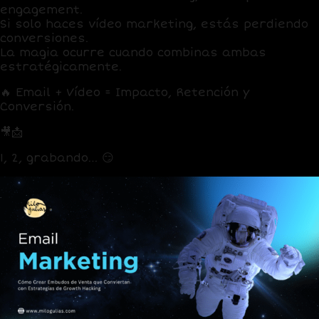
engagement
.
Si solo haces vídeo marketing,
estás perdiendo
conversiones
.
La magia ocurre
cuando combinas ambas
estratégicamente.
🔥
Email + Vídeo = Impacto, Retención y
Conversión.
🎥📩
¿Te atreves a probarlo?
1, 2, grabando… 😏