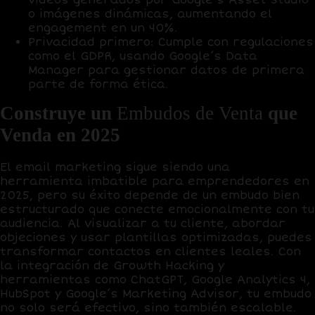
vídeos generados por
Google’s Asset Studio
o imágenes dinámicas, aumentando el
engagement en un
40%
.
Privacidad primero
: Cumple con regulaciones
como el GDPR, usando
Google’s Data
Manager
para gestionar datos de primera
parte de forma ética.
Construye un
Embudos de Venta
que
Venda en 2025
El
email marketing
sigue siendo una
herramienta imbatible para emprendedores en
2025, pero su éxito depende de un embudo bien
estructurado que conecte emocionalmente con tu
audiencia. Al visualizar a tu cliente, abordar
objeciones y usar plantillas optimizadas, puedes
transformar contactos en clientes leales. Con
la integración de
Growth Hacking
y
herramientas como
ChatGPT
,
Google Analytics 4
,
HubSpot
y
Google’s Marketing Advisor
, tu embudo
no solo será efectivo, sino también escalable.